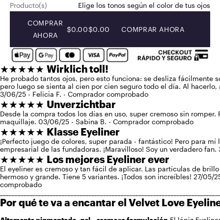
Producto(s)
Elige los tonos según el color de tus ojos
COMPRAR
$0.00
$0.00
COMPRAR AHORA
AHORA
★★★★★
Wirklich toll!
He probado tantos ojos, pero esto funciona: se desliza fácilmente so
pero luego se sienta al cien por cien seguro todo el día. Al hacerlo
3/06/25 - Felicia F. - Comprador comprobado
★★★★★
Unverzichtbar
Desde la compra todos los días en uso, super cremoso sin romper. Pe
maquillaje. 03/06/25 - Sabina B. - Comprador comprobado
★★★★★
Klasse Eyeliner
¡Perfecto juego de colores, super parada - fantástico! Pero para mí l
empresarial de las fundadoras. ¡Maravilloso! Soy un verdadero fan. 
★★★★★
Los mejores Eyeliner ever
El eyeliner es cremoso y tan fácil de aplicar. Las partículas de bril
hermoso y grande. Tiene 5 variantes. ¡Todos son increíbles! 27/05/2
comprobado
__________________________________________________________________________
Por qué te va a encantar el Velvet Love Eyeline
Altamente pigmentado, gel-, cremosa formulación
El lápiz Eyeline