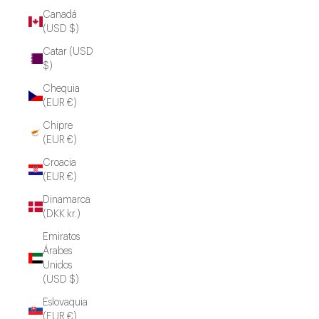
Canadá
(USD $)
Catar (USD
$)
Chequia
(EUR €)
Chipre
(EUR €)
Croacia
(EUR €)
Dinamarca
(DKK kr.)
Emiratos
Árabes
Unidos
(USD $)
Eslovaquia
(EUR €)