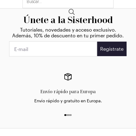
Únete a la Sisterhood
Tutoriales, novedades y acceso exclusivo.
Además, 10% de descuento en tu primer pedido.
Regístrate
Envío rápido para Europa
Envío rápido y gratuito en Europa.
Ir al artículo 1
Ir al artículo 2
Ir al artículo 3
Ir al artículo 4