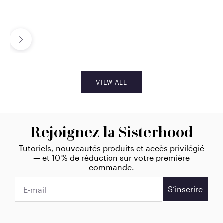
Pout Perfect Lipstick
Velvet Love Eyeliner
Pencil (Vanessa)
Pencil (Metallic Taupe)
Suivant
Prix de vente
Prix de vente
$23.00
$23.00
VIEW ALL
Rejoignez la Sisterhood
Tutoriels, nouveautés produits et accès privilégié
— et 10 % de réduction sur votre première
commande.
S’inscrire