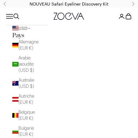
Passer au contenu
NOUVEAU Safari Eyeliner Discovery Kit
Précédent
Sui
ZOEVA Cosmetics
Menu
Recherche
Connexio
Panier
USD
Pays
Allemagne
(EUR €)
Arabie
saoudite
(USD $)
Australie
(USD $)
Autriche
(EUR €)
Belgique
(EUR €)
Bulgarie
(EUR €)