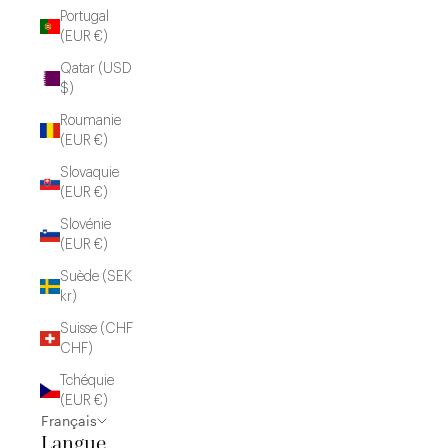
Portugal
(EUR €)
Qatar (USD
$)
Roumanie
(EUR €)
Slovaquie
(EUR €)
Slovénie
(EUR €)
Suède (SEK
kr)
Suisse (CHF
CHF)
Tchéquie
(EUR €)
Français
Langue