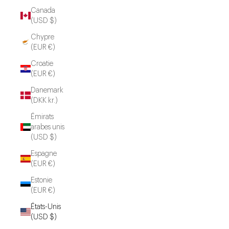
Canada
(USD $)
Chypre
(EUR €)
Croatie
(EUR €)
Danemark
(DKK kr.)
Émirats
arabes unis
(USD $)
Espagne
(EUR €)
Estonie
(EUR €)
États-Unis
(USD $)