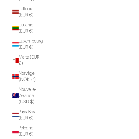
Lettonie
(EUR €)
Lituanie
(EUR €)
Luxembourg
(EUR €)
Malte (EUR
€)
Norvège
(NOK kr)
Nouvelle-
Zélande
(USD $)
Pays-Bas
(EUR €)
Pologne
(EUR €)