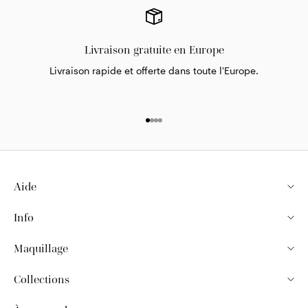
Livraison gratuite en Europe
Livraison rapide et offerte dans toute l'Europe.
Aller à l'élément 1
Aller à l'élément 2
Aller à l'élément 3
Aller à l'élément 4
Aide
Info
Maquillage
Collections